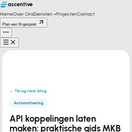
ascentive
Home
Over Ons
Diensten
Projecten
Contact
▼
Plan een fit-gesprek
← Terug naar blog
Automatisering
API koppelingen laten
maken: praktische gids MKB