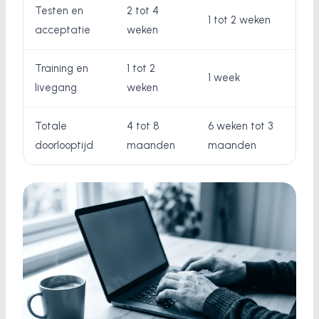
Testen en
2 tot 4
1 tot 2 weken
acceptatie
weken
Training en
1 tot 2
1 week
livegang
weken
Totale
4 tot 8
6 weken tot 3
doorlooptijd
maanden
maanden