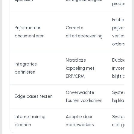
productie
Foutieve
Prijsstructuur
Correcte
prijzen,
documenteren
offerteberekening
verliesge
orders
Naadloze
Dubbel
Integraties
koppeling met
invoerwer
definiëren
ERP/CRM
blijft bes
Onverwachte
Systeemfo
Edge cases testen
fouten voorkomen
bij klantge
Interne training
Adoptie door
Systeem w
plannen
medewerkers
niet gebrui