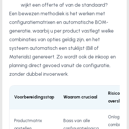
wijkt een offerte af van de standaard?
Een bewezen methodiek is het werken met
configuratiematrixen en automatische BOM-
generatie, waarbij u per product vastlegt welke
combinaties van opties geldig zijn, en het
systeem automatisch een stuklijst (Bill of
Materials) genereert. Zo wordt ook de inkoop en
planning direct gevoed vanuit de configuratie,
zonder dubbel invoerwerk.
Risico bij
Voorbereidingsstap
Waarom cruciaal
overslaan
Onlogisch
Productmatrix
Basis van alle
combinatie
opstellen
configuratielogica