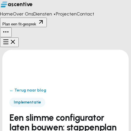
ascentive
Home
Over Ons
Diensten
Projecten
Contact
▼
Plan een fit-gesprek
← Terug naar blog
Implementatie
Een slimme configurator
laten bouwen: stappenplan