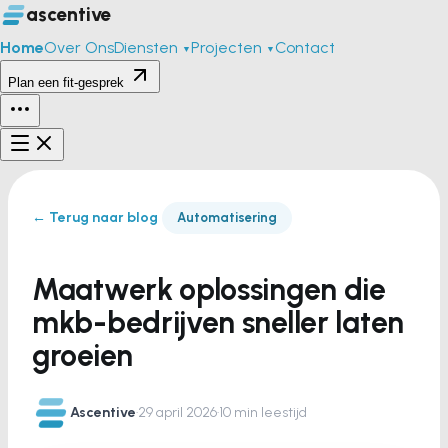
ascentive
Home
Over Ons
Diensten
Projecten
Contact
▼
▼
Plan een fit-gesprek
← Terug naar blog
Automatisering
Maatwerk oplossingen die
mkb-bedrijven sneller laten
groeien
Ascentive
·
29 april 2026
·
10 min leestijd