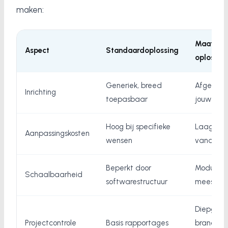
maken:
Maatwer
Aspect
Standaardoplossing
oplossin
Generiek, breed
Afgeste
Inrichting
toepasbaar
jouw pro
Hoog bij specifieke
Laag, in
Aanpassingskosten
wensen
vanaf de
Beperkt door
Modulair
Schaalbaarheid
softwarestructuur
meescha
Diepgaa
Projectcontrole
Basis rapportages
branches