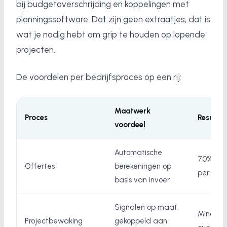
bij budgetoverschrijding en koppelingen met
planningssoftware. Dat zijn geen extraatjes, dat is
wat je nodig hebt om grip te houden op lopende
projecten.
De voordelen per bedrijfsproces op een rij:
Maatwerk
Proces
Resultaa
voordeel
Automatische
70% mind
Offertes
berekeningen op
per offe
basis van invoer
Signalen op maat,
Minder
Projectbewaking
gekoppeld aan