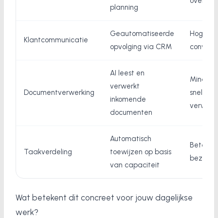
overschr
planning
Geautomatiseerde
Hogere
Klantcommunicatie
opvolging via CRM
conversi
AI leest en
Minder f
verwerkt
Documentverwerking
snellere
inkomende
verwerk
documenten
Automatisch
Betere
Taakverdeling
toewijzen op basis
bezetti
van capaciteit
Wat betekent dit concreet voor jouw dagelijkse
werk?