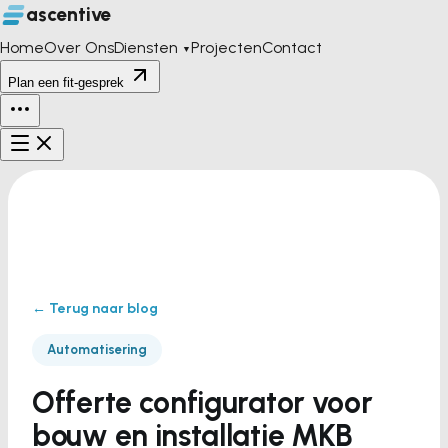
ascentive
Home
Over Ons
Diensten
Projecten
Contact
▼
Plan een fit-gesprek
← Terug naar blog
Automatisering
Offerte configurator voor
bouw en installatie MKB