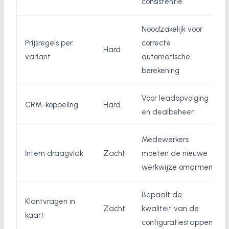
consistentie
Noodzakelijk voor
Prijsregels per
correcte
Hard
variant
automatische
berekening
Voor leadopvolging
CRM-koppeling
Hard
en dealbeheer
Medewerkers
Intern draagvlak
Zacht
moeten de nieuwe
werkwijze omarmen
Bepaalt de
Klantvragen in
Zacht
kwaliteit van de
kaart
configuratiestappen