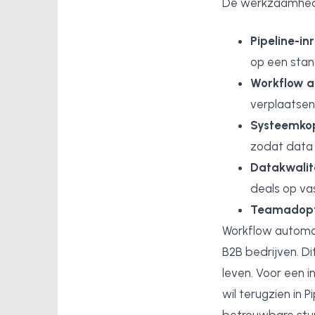
De werkzaamhede
Pipeline-inr
op een stan
Workflow a
verplaatsen 
Systeemkop
zodat data 
Datakwalite
deals op va
Teamadopt
Workflow automat
B2B bedrijven. D
leven. Voor een i
wil terugzien in P