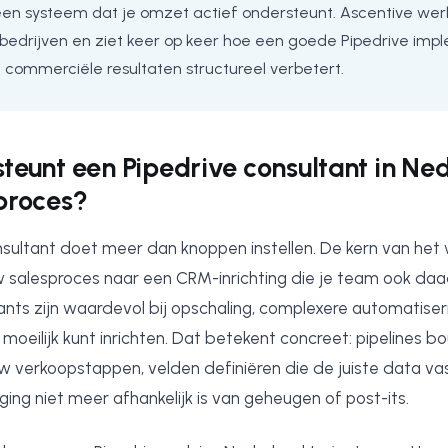
en systeem dat je omzet actief ondersteunt. Ascentive werk
 bedrijven en ziet keer op keer hoe een goede Pipedrive imp
 commerciële resultaten structureel verbetert.
teunt een Pipedrive consultant in Ne
proces?
sultant doet meer dan knoppen instellen. De kern van het 
w salesproces naar een CRM-inrichting die je team ook daa
tants zijn waardevol bij opschaling, complexere automatis
f moeilijk kunt inrichten. Dat betekent concreet: pipelines 
uw verkoopstappen, velden definiëren die de juiste data va
ing niet meer afhankelijk is van geheugen of post-its.