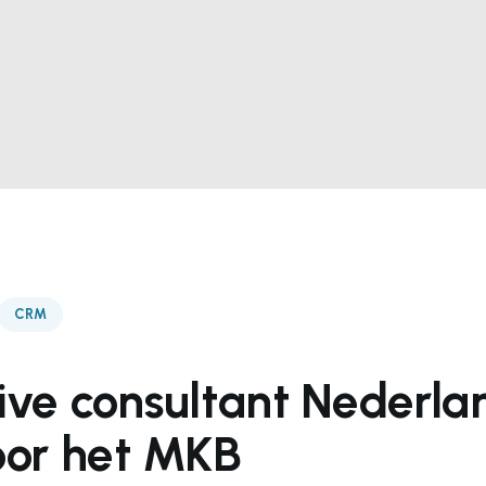
CRM
ive consultant Nederla
oor het MKB