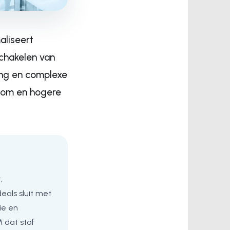
aliseert
schakelen van
ring en complexe
room en hogere
,
als sluit met
ie en
M dat stof