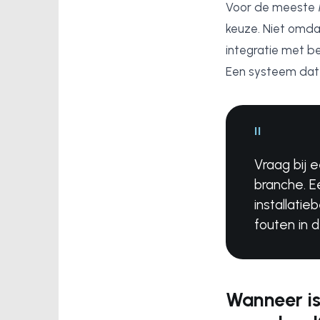
Voor de meeste M
keuze. Niet omda
integratie met be
Een systeem dat p
"
Vraag bij 
branche. E
installati
fouten in de
Wanneer is