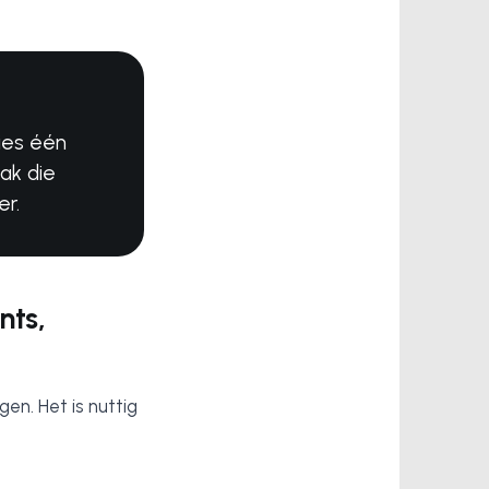
Kies één
ak die
er.
nts,
en. Het is nuttig