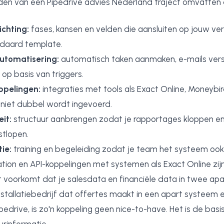
n van een Pipedrive advies Nederland traject omvatten 
ichting:
fases, kansen en velden die aansluiten op jouw ve
daard template.
utomatisering:
automatisch taken aanmaken, e-mails vers
op basis van triggers.
pelingen:
integraties met tools als Exact Online, Moneybi
niet dubbel wordt ingevoerd.
it:
structuur aanbrengen zodat je rapportages kloppen e
stlopen.
ie:
training en begeleiding zodat je team het systeem ook 
ion en API-koppelingen met systemen als Exact Online zijn
it voorkomt dat je salesdata en financiële data in twee ap
nstallatiebedrijf dat offertes maakt in een apart systeem e
ipedrive, is zo'n koppeling geen nice-to-have. Het is de basi