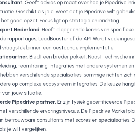
onsultant.
Geeft advies op maat over hoe je Pipedrive inri
ituatie. Geschikt als je al weet dat je Pipedrive wilt gebrui
het goed opzet. Focus ligt op strategie en inrichting.
expert Nederland.
Heeft diepgaande kennis van specifieke f
e rapportages, LeadBooster of de API. Wordt vaak ingesc
 vraagstuk binnen een bestaande implementatie.
tiepartner.
Biedt een breder pakket. Naast technische inr
leiding, teamtraining, integraties met andere systemen en 
 hebben verschillende specialisaties; sommige richten zich
andere op complexe ecosysteem integraties. De keuze hang
 van jouw situatie.
erde Pipedrive partner.
Er zijn fysiek gecertificeerde Pipe
et verschillende ervaringsniveaus. De Pipedrive Marketpl
an betrouwbare consultants met scores en specialisaties. D
ls je wilt vergelijken.