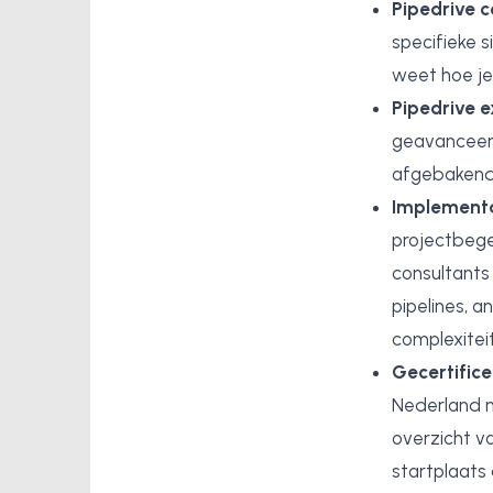
Pipedrive c
specifieke s
weet hoe je 
Pipedrive 
geavanceerd
afgebakend
Implementa
projectbege
consultants
pipelines, 
complexiteit
Gecertifice
Nederland m
overzicht v
startplaats a