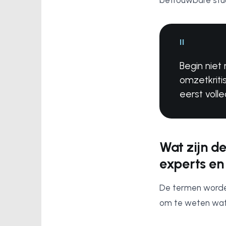
betrouwbare stuu
"
Begin niet
omzetkriti
eerst voll
Wat zijn de
experts en
De termen worden 
om te weten wat 