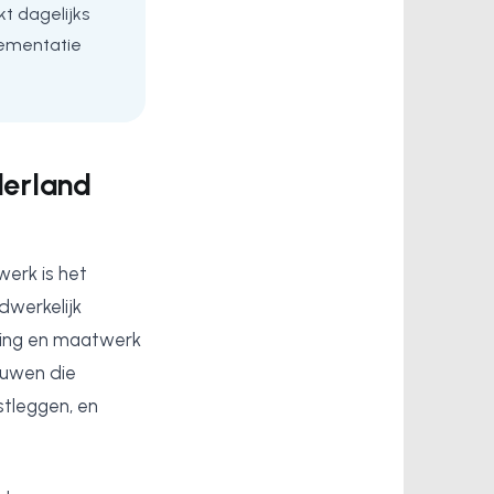
t dagelijks
lementatie
derland
werk is het
dwerkelijk
ering en maatwerk
bouwen die
stleggen, en