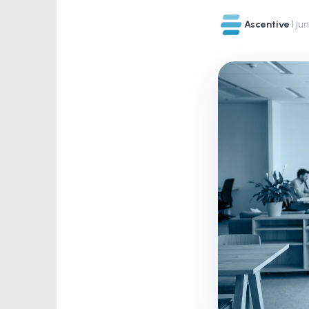
Ascentive
·
1 ju