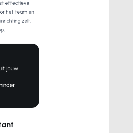
st effectieve
oor het team en
richting zelf.
op.
uit jouw
minder
tant