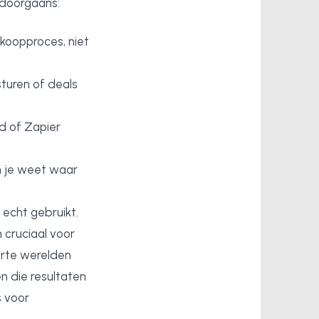
doorgaans:
rkoopproces, niet
turen of deals
rd of Zapier
n je weet waar
echt gebruikt.
 cruciaal voor
arte werelden
n die resultaten
s voor