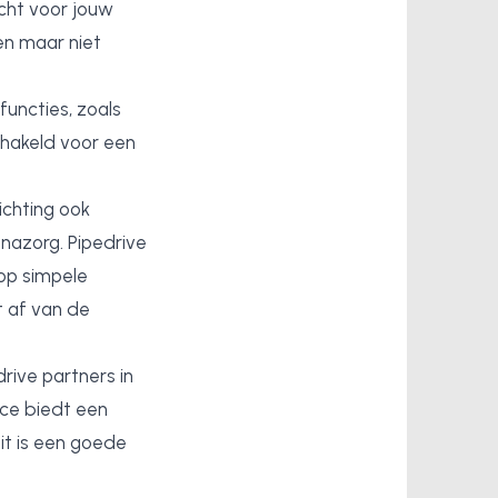
cht voor jouw
ken maar niet
uncties, zoals
hakeld voor een
ichting ook
nazorg. Pipedrive
 op simpele
t af van de
drive partners in
ace biedt een
it is een goede