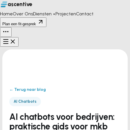
ascentive
Home
Over Ons
Diensten
Projecten
Contact
▼
Plan een fit-gesprek
← Terug naar blog
AI Chatbots
AI chatbots voor bedrijven:
praktische gids voor mkb