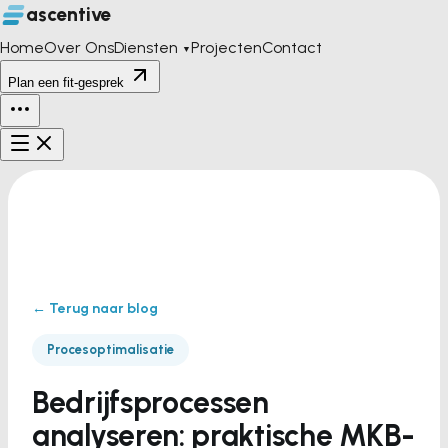
ascentive
Home
Over Ons
Diensten
Projecten
Contact
▼
Plan een fit-gesprek
← Terug naar blog
Procesoptimalisatie
Bedrijfsprocessen
analyseren: praktische MKB-