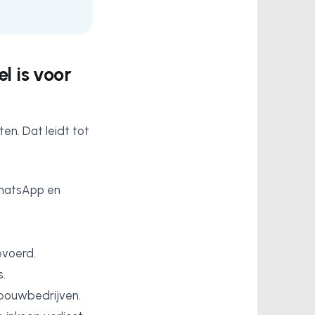
l is voor
en. Dat leidt tot
WhatsApp en
evoerd.
s.
-bouwbedrijven.