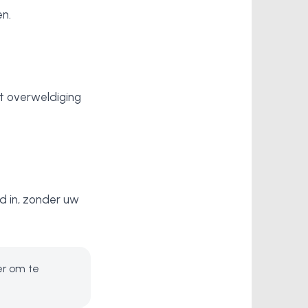
n.
t overweldiging
d in, zonder uw
r om te