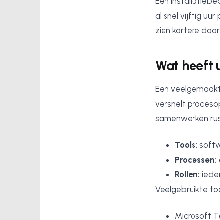
Een installatiebe
al snel vijftig u
zien kortere doo
Wat heeft u
Een veelgemaakte 
versnelt proceso
samenwerken rust 
Tools:
softw
Processen:
Rollen:
ieder
Veelgebruikte too
Microsoft T