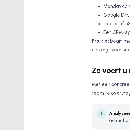
Monday.com
Google Driv
Zapier of n
Een CRM-sys
Pro-tip:
begin me
en zorgt voor snel
Zo voert u
Met een concreet
team te overvra
Analyseer
achterhal