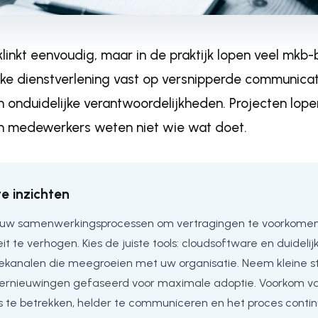
nkt eenvoudig, maar in de praktijk lopen veel mkb-b
jke dienstverlening vast op versnipperde communicat
n onduidelijke verantwoordelijkheden. Projecten lopen
 en medewerkers weten niet wie wat doet.
te inzichten
 uw samenwerkingsprocessen om vertragingen te voorkome
it te verhogen. Kies de juiste tools: cloudsoftware en duidelij
kanalen die meegroeien met uw organisatie. Neem kleine s
vernieuwingen gefaseerd voor maximale adoptie. Voorkom val
te betrekken, helder te communiceren en het proces contin