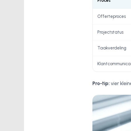
Proces
Offerteproces
Projectstatus
Taakverdeling
Klantcommunica
Pro-tip:
vier klei