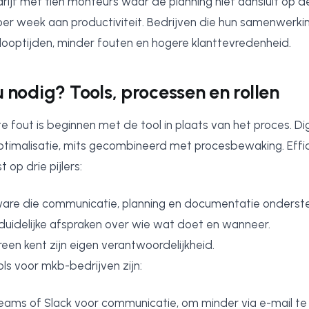
drijf met tien monteurs waar de planning niet aansluit op de
ur per week aan productiviteit. Bedrijven die hun samenwerki
rlooptijden, minder fouten en hogere klanttevredenheid.
 nodig? Tools, processen en rollen
fout is beginnen met de tool in plaats van het proces. Digi
ptimalisatie, mits gecombineerd met procesbewaking. Effi
op drie pijlers:
are die communicatie, planning en documentatie onderste
duidelijke afspraken over wie wat doet en wanneer.
een kent zijn eigen verantwoordelijkheid.
ls voor mkb-bedrijven zijn:
eams of Slack voor communicatie, om minder via e-mail t