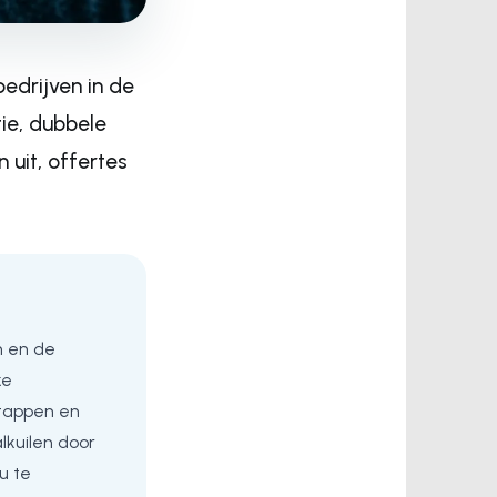
edrijven in de
ie, dubbele
 uit, offertes
n en de
ke
tappen en
kuilen door
u te