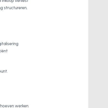
 inkoop verliest
ng structureren,
talisering
ciënt
unt.
e hoeven werken.