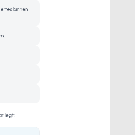
fertes binnen
om.
r legt: