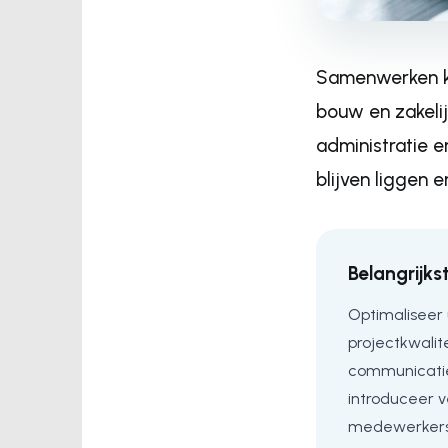
Samenwerken kli
bouw en zakeli
administratie e
blijven liggen
Belangrijks
Optimaliseer
projectkwalite
communicatie
introduceer 
medewerkers 