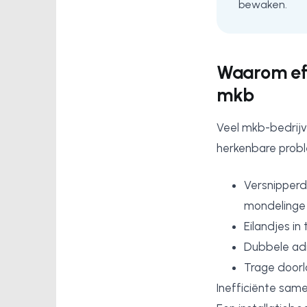
bewaken.
Waarom eff
mkb
Veel mkb-bedrijv
herkenbare prob
Versnipperd
mondelinge 
Eilandjes in
Dubbele adm
Trage doorlo
Inefficiënte sam