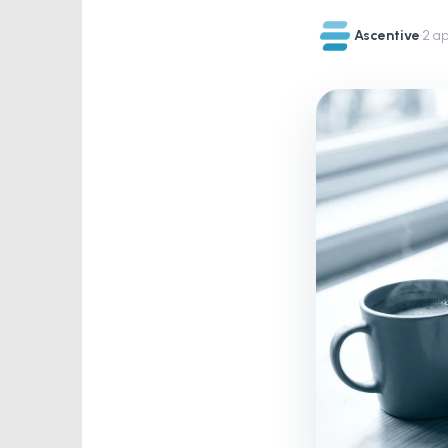
Ascentive
·
2 ap