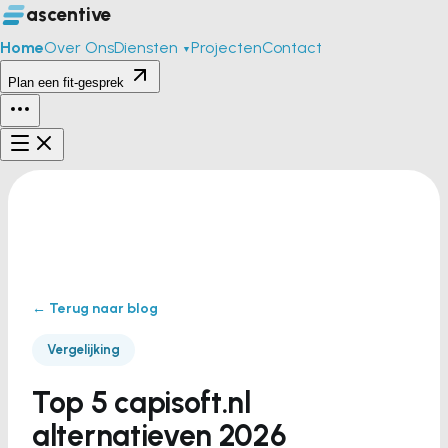
ascentive
Home
Over Ons
Diensten
Projecten
Contact
▼
Plan een fit-gesprek
← Terug naar blog
Vergelijking
Top 5 capisoft.nl
alternatieven 2026