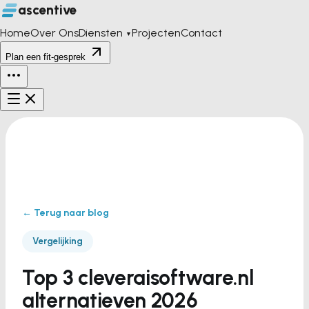
ascentive
Home
Over Ons
Diensten
Projecten
Contact
▼
Plan een fit-gesprek
← Terug naar blog
Vergelijking
Top 3 cleveraisoftware.nl
alternatieven 2026