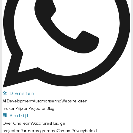
🛠️ Diensten
AI Development
Automatisering
Website laten
maken
Prijzen
Projecten
Blog
🏢 Bedrijf
Over Ons
Team
Vacatures
Huidige
projecten
Partnerprogramma
Contact
Privacybeleid