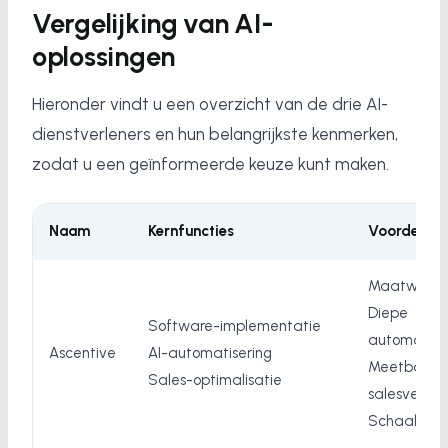
Vergelijking van AI-
oplossingen
Hieronder vindt u een overzicht van de drie AI-
dienstverleners en hun belangrijkste kenmerken,
zodat u een geïnformeerde keuze kunt maken.
Naam
Kernfuncties
Voordelen
Maatwerk p
Diepe
Software-implementatie
automatiser
Ascentive
AI-automatisering
Meetbare
Sales-optimalisatie
salesverbet
Schaalbaar