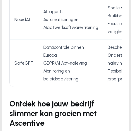
Snelle werk
AI-agents
Bruikbare o
NoordAI
Automatiseringen
Focus op d
Maatwerksoftware/training
veiligheid
Datacontrole binnen
Beschermt 
Europa
Ondersteuni
SafeGPT
GDPR/AI Act-naleving
naleving
Monitoring en
Flexibele
beleidsadvisering
proefperio
Ontdek hoe jouw bedrijf
slimmer kan groeien met
Ascentive