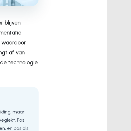
r blijven
ementatie
, waardoor
ngt af van
 de technologie
eiding, maar
eglekt. Pas
n, en pas als