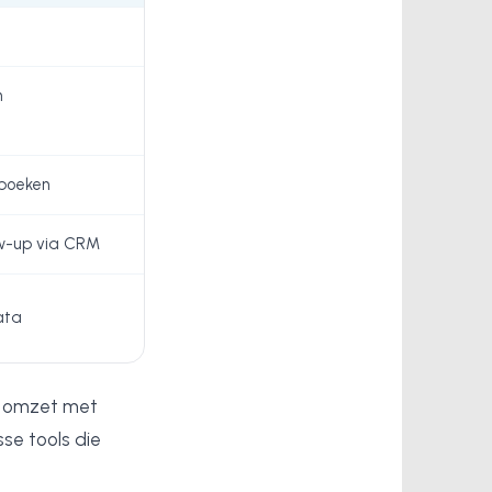
n
 boeken
w-up via CRM
ata
en omzet met
sse tools die