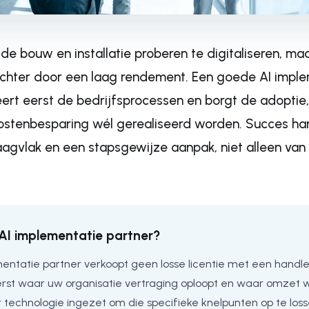
 de bouw en installatie proberen te digitaliseren, maa
achter door een laag rendement. Een goede AI impl
eert eerst de bedrijfsprocessen en borgt de adoptie
 kostenbesparing wél gerealiseerd worden. Succes ha
aagvlak en een stapsgewijze aanpak, niet alleen van
 AI implementatie partner?
entatie partner verkoopt geen losse licentie met een handl
erst waar uw organisatie vertraging oploopt en waar omzet w
technologie ingezet om die specifieke knelpunten op te losse