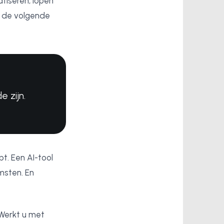
atiseren, lopen
n de volgende
e zijn.
t. Een AI-tool
msten. En
Werkt u met