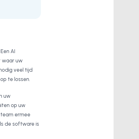
 Een AI
st waar uw
odig veel tijd
op te lossen.
an uw
uiten op uw
w team ermee
ls de software is