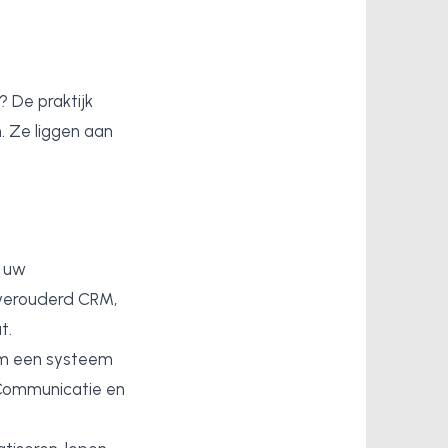
? De praktijk
. Ze liggen aan
s uw
 verouderd CRM,
t.
om een systeem
 Communicatie en