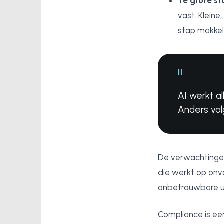
Te grote st
vast. Klein
stap makkeli
"
AI werkt a
Anders volg
De verwachtingen 
die werkt op onv
onbetrouwbare ui
Compliance is e