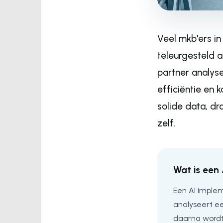
Veel mkb'ers in
teleurgesteld 
partner analys
efficiëntie en
solide data, dr
zelf.
Wat is een
Een AI implem
analyseert e
daarna wordt 