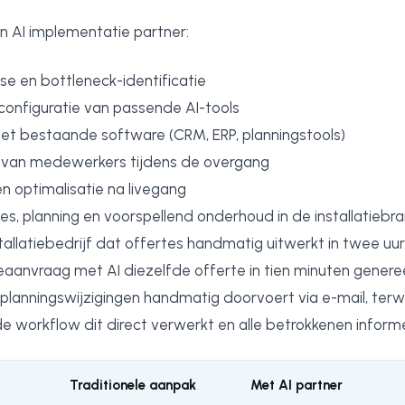
n AI implementatie partner:
se en bottleneck-identificatie
 configuratie van passende AI-tools
met bestaande software (CRM, ERP, planningstools)
 van medewerkers tijdens de overgang
n optimalisatie na livegang
tes, planning en voorspellend onderhoud in de installatiebra
allatiebedrijf dat offertes handmatig uitwerkt in twee uur
teaanvraag met AI diezelfde offerte in tien minuten genere
planningswijzigingen handmatig doorvoert via e-mail, terwi
 workflow dit direct verwerkt en alle betrokkenen inform
Traditionele aanpak
Met AI partner