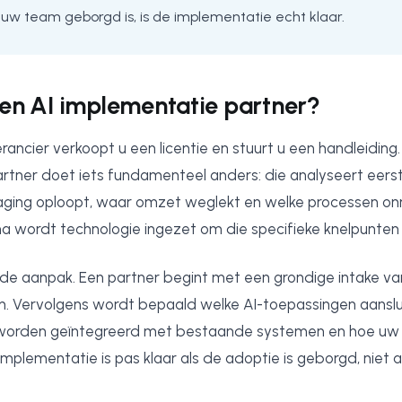
 uw team geborgd is, is de implementatie echt klaar.
en AI implementatie partner?
ancier verkoopt u een licentie en stuurt u een handleiding.
rtner doet iets fundamenteel anders: die analyseert eer
raging oploopt, waar omzet weglekt en welke processen onn
na wordt technologie ingezet om die specifieke knelpunten 
in de aanpak. Een partner begint met een grondige intake v
n. Vervolgens wordt bepaald welke AI-toepassingen aansl
ie worden geïntegreerd met bestaande systemen en hoe u
implementatie is pas klaar als de adoptie is geborgd, niet a