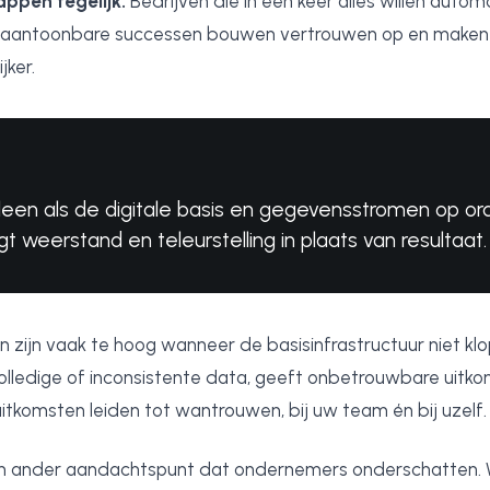
appen tegelijk.
Bedrijven die in één keer alles willen autom
e, aantoonbare successen bouwen vertrouwen op en make
jker.
lleen als de digitale basis en gegevensstromen op ord
t weerstand en teleurstelling in plaats van resultaat.
zijn vaak te hoog wanneer de basisinfrastructuur niet klop
olledige of inconsistente data, geeft onbetrouwbare uitko
tkomsten leiden tot wantrouwen, bij uw team én bij uzelf.
en ander aandachtspunt dat ondernemers onderschatten. 