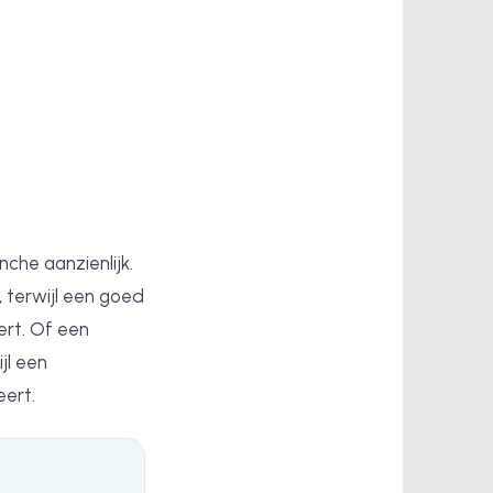
nche aanzienlijk.
, terwijl een goed
ert. Of een
jl een
eert.