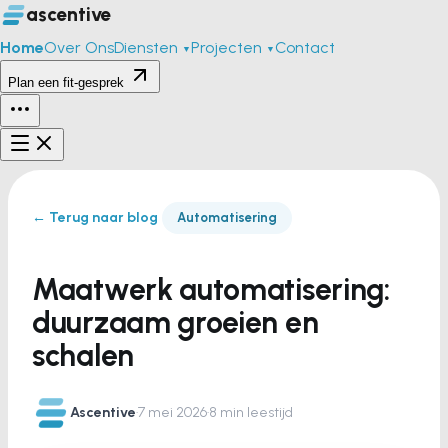
ascentive
Home
Over Ons
Diensten
Projecten
Contact
▼
▼
Plan een fit-gesprek
← Terug naar blog
Automatisering
Maatwerk automatisering:
duurzaam groeien en
schalen
Ascentive
·
7 mei 2026
·
8 min leestijd