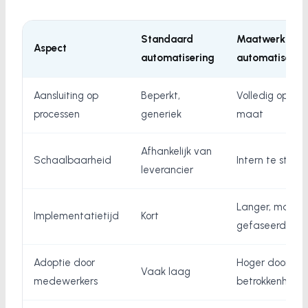
Standaard
Maatwerk
Aspect
automatisering
automatiserin
Aansluiting op
Beperkt,
Volledig op
processen
generiek
maat
Afhankelijk van
Schaalbaarheid
Intern te sturen
leverancier
Langer, maar
Implementatietijd
Kort
gefaseerd
Adoptie door
Hoger door
Vaak laag
medewerkers
betrokkenheid