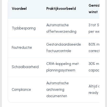
Gemiddel
Voordeel
Praktijkvoorbeeld
winst
Automatische
3 tot 5 uur
Tijdsbesparing
offerteverzending
per week
Gestandaardiseerde
80% minde
Foutreductie
factuurcontrole
correcties
CRM-koppeling met
30% meer
Schaalbaarheid
planningssysteem
capaciteit
Automatische
Altijd audi
Compliance
archivering
ready
documenten