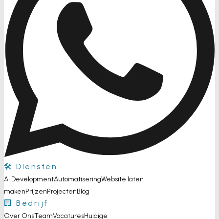
🛠️ Diensten
AI Development
Automatisering
Website laten
maken
Prijzen
Projecten
Blog
🏢 Bedrijf
Over Ons
Team
Vacatures
Huidige