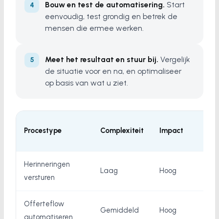
Bouw en test de automatisering.
Start
eenvoudig, test grondig en betrek de
mensen die ermee werken.
Meet het resultaat en stuur bij.
Vergelijk
de situatie voor en na, en optimaliseer
op basis van wat u ziet.
A
Procestype
Complexiteit
Impact
a
Herinneringen
Laag
Hoog
J
versturen
Offerteflow
Gemiddeld
Hoog
J
automatiseren