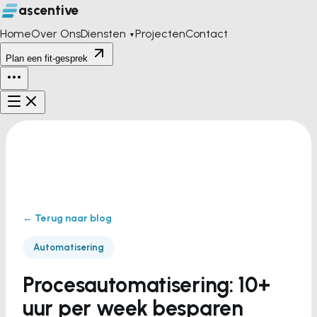
ascentive
Home
Over Ons
Diensten
Projecten
Contact
▼
Plan een fit-gesprek
← Terug naar blog
Automatisering
Procesautomatisering: 10+
uur per week besparen