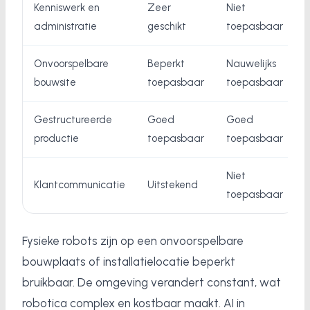
Kenniswerk en
Zeer
Niet
administratie
geschikt
toepasbaar
Onvoorspelbare
Beperkt
Nauwelijks
bouwsite
toepasbaar
toepasbaar
Gestructureerde
Goed
Goed
productie
toepasbaar
toepasbaar
Niet
Klantcommunicatie
Uitstekend
toepasbaar
Fysieke robots zijn op een onvoorspelbare
bouwplaats of installatielocatie beperkt
bruikbaar. De omgeving verandert constant, wat
robotica complex en kostbaar maakt. AI in