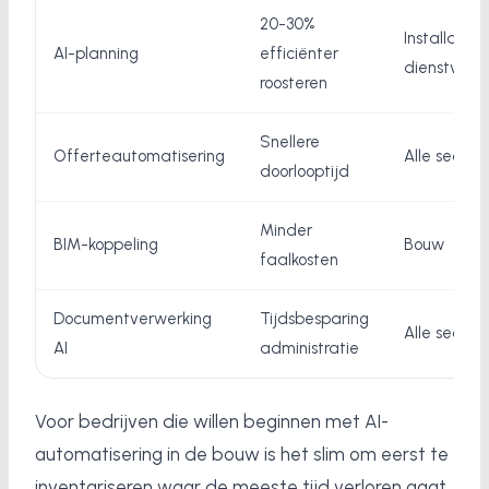
20-30%
Installatie,
AI-planning
efficiënter
dienstverle
roosteren
Snellere
Offerteautomatisering
Alle sector
doorlooptijd
Minder
BIM-koppeling
Bouw
faalkosten
Documentverwerking
Tijdsbesparing
Alle sector
AI
administratie
Voor bedrijven die willen beginnen met AI-
automatisering in de bouw is het slim om eerst te
inventariseren waar de meeste tijd verloren gaat.