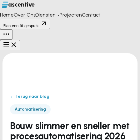
ascentive
Home
Over Ons
Diensten
Projecten
Contact
▼
Plan een fit-gesprek
← Terug naar blog
Automatisering
Bouw slimmer en sneller met
procesautomatisering 2026