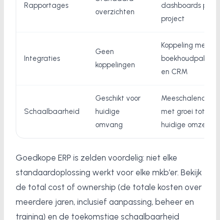
Rapportages
dashboards per
overzichten
project
Koppeling met
Geen
Integraties
boekhoudpakket
koppelingen
en CRM
Geschikt voor
Meeschalend
Schaalbaarheid
huidige
met groei tot 5x
omvang
huidige omzet
Goedkope ERP is zelden voordelig: niet elke
standaardoplossing werkt voor elke mkb’er. Bekijk
de total cost of ownership (de totale kosten over
meerdere jaren, inclusief aanpassing, beheer en
training) en de toekomstige schaalbaarheid