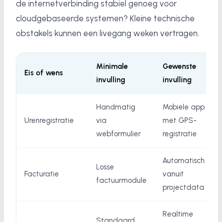
de internetverbinding stabiel genoeg voor
cloudgebaseerde systemen? Kleine technische
obstakels kunnen een livegang weken vertragen.
Minimale
Gewenste
Eis of wens
invulling
invulling
Handmatig
Mobiele app
Urenregistratie
via
met GPS-
webformulier
registratie
Automatisch
Losse
Facturatie
vanuit
factuurmodule
projectdata
Realtime
Standaard