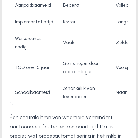
Aanpasbaarheid
Beperkt
Volledig
Implementatietijd
Korter
Langer
Workarounds
Vaak
Zelden
nodig
Soms hoger door
TCO over 5 jaar
Voorspelb
aanpassingen
Afhankelijk van
Schaalbaarheid
Naar eige
leverancier
Één centrale bron van waarheid vermindert
aantoonbaar fouten en bespaart tijd. Dat is
precies wat procesautomatisering in het mkb in