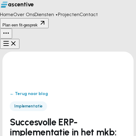
ascentive
Home
Over Ons
Diensten
Projecten
Contact
▼
Plan een fit-gesprek
← Terug naar blog
Implementatie
Succesvolle ERP-
implementatie in het mkb: